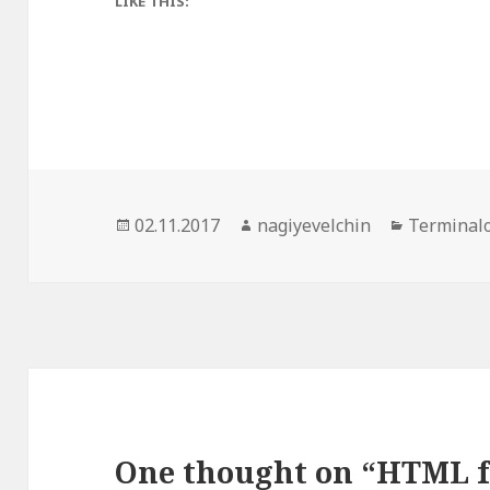
LIKE THIS:
Posted
Author
Categorie
02.11.2017
nagiyevelchin
Terminal
on
One thought on “HTML f