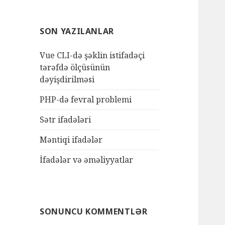
SON YAZILANLAR
Vue CLI-də şəklin istifadəçi
tərəfdə ölçüsünün
dəyişdirilməsi
PHP-də fevral problemi
Sətr ifadələri
Məntiqi ifadələr
İfadələr və əməliyyatlar
SONUNCU KOMMENTLƏR