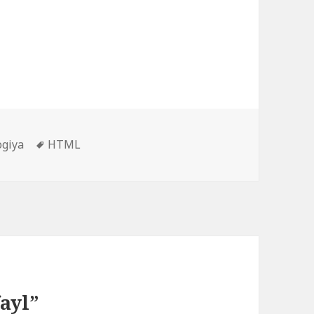
s
Tags
ogiya
HTML
ayl”