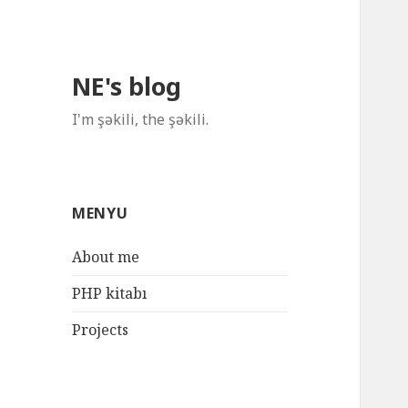
NE's blog
I'm şəkili, the şəkili.
MENYU
About me
PHP kitabı
Projects