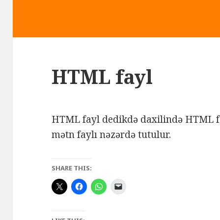
HTML fayl
HTML fayl dedikdə daxilində HTML 
mətn faylı nəzərdə tutulur.
SHARE THIS: