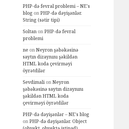
PHP-də fevral problemi – NE's
blog
on
PHP-də dəyişənlər.
String (sətir tipi)
Soltan
on
PHP-də fevral
problemi
ne
on
Neyron şəbəkəsinə
saytın dizaynını şəkildən
HTML koda çevirməyi
öyrətdilər
Sevdimali
on
Neyron
şəbəkəsinə saytın dizaynını
şəkildən HTML koda
çevirməyi öyrətdilər
PHP-də dəyişənlər – NE's blog
on
PHP-də dəyişənlər. Object
(obyekt, obyektə istinad)