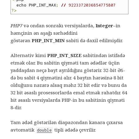
  echo PHP_INT_MAX
;
// 
9223372036854775807
?>
PHP7
və ondan sonrakı versiyalarda,
Integer
–
in
həmçinin ən aşağı sərhəddini
göstərən
PHP_INT_MIN
sabiti də daxil edilmişdir.
Alternativ kimi
PHP_INT_SIZE
sabitindən istifadə
etmək olar. Bu sabitin qiyməti tam ədədlər üçün
yaddaşdan neçə bayt ayrıldığını göstərir. 32-bit ƏS-
də bu sabit 4 qiymətini alır. 4 baytın hərəsinə 8 bit
olduğunu nəzərə alsaq məhz 32 bit edir və bunu da
32 bit əsaslı prosessorlarda emal etmək rahatdır. 64
bit əsaslı versiyalarda PHP-in bu sabitinin qiyməti
8-dir.
Tam ədəd göstərilən diapazondan kənara çıxarsa
avtomatik
tipli ədədə çevrilir.
double