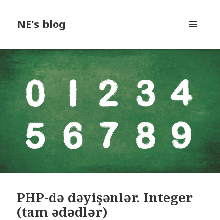
NE's blog
MENU
AND
WIDGETS
PHP-də dəyişənlər. Integer
(tam ədədlər)