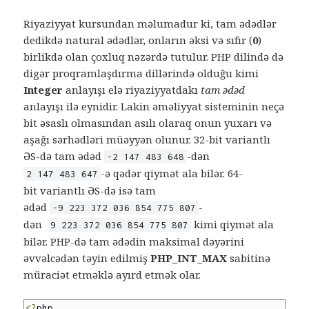
Riyaziyyat kursundan məlumadur ki, tam ədədlər
dedikdə natural ədədlər, onların əksi və sıfır (
0
)
birlikdə olan çoxluq nəzərdə tutulur. PHP dilində də
digər proqramlaşdırma dillərində olduğu kimi
Integer
anlayışı elə riyaziyyatdakı
tam ədəd
anlayışı ilə eynidir. Lakin əməliyyat sisteminin neçə
bit əsaslı olmasından asılı olaraq onun yuxarı və
aşağı sərhədləri müəyyən olunur. 32-bit variantlı
ƏS-də tam ədəd
-dən
-2 147 483 648
-ə qədər qiymət ala bilər. 64-
2 147 483 647
bit variantlı ƏS-də isə tam
ədəd
-
-9 223 372 036 854 775 807
dən
kimi qiymət ala
9 223 372 036 854 775 807
bilər. PHP-də tam ədədin maksimal dəyərini
əvvəlcədən təyin edilmiş
PHP_INT_MAX
sabitinə
müraciət etməklə ayırd etmək olar.
<?
php
