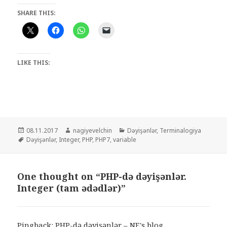
SHARE THIS:
LIKE THIS:
Posted
Author
Categories
08.11.2017
nagiyevelchin
Dəyişənlər
,
Terminalogiya
on
Tags
Dəyişənlər
,
Integer
,
PHP
,
PHP7
,
variable
One thought on “PHP-də dəyişənlər.
Integer (tam ədədlər)”
Pingback:
PHP-də dəyişənlər – NE's blog