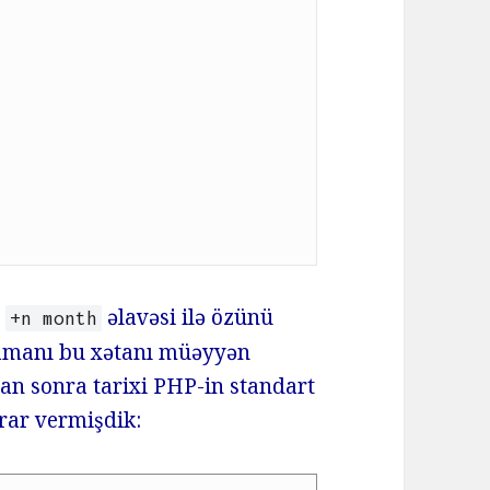
ı
əlavəsi ilə özünü
+n month
amanı bu xətanı müəyyən
an sonra tarixi PHP-in standart
rar vermişdik: