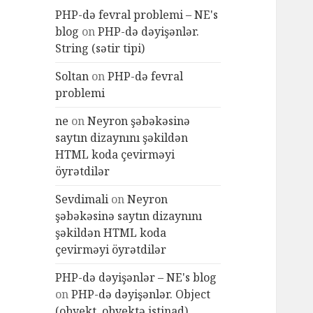
PHP-də fevral problemi – NE's
blog
on
PHP-də dəyişənlər.
String (sətir tipi)
Soltan
on
PHP-də fevral
problemi
ne
on
Neyron şəbəkəsinə
saytın dizaynını şəkildən
HTML koda çevirməyi
öyrətdilər
Sevdimali
on
Neyron
şəbəkəsinə saytın dizaynını
şəkildən HTML koda
çevirməyi öyrətdilər
PHP-də dəyişənlər – NE's blog
on
PHP-də dəyişənlər. Object
(obyekt, obyektə istinad)