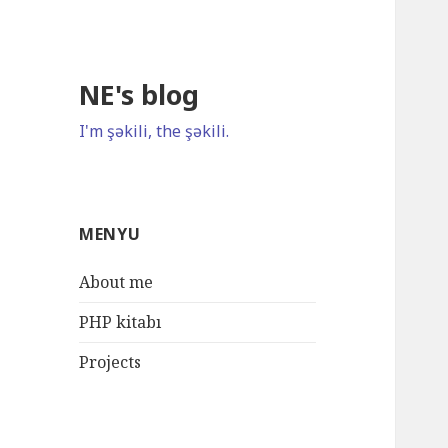
NE's blog
I'm şəkili, the şəkili.
MENYU
About me
PHP kitabı
Projects