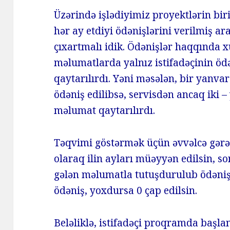
Üzərində işlədiyimiz proyektlərin biri
hər ay etdiyi ödənişlərini verilmiş a
çıxartmalı idik. Ödənişlər haqqında x
məlumatlarda yalnız istifadəçinin öd
qaytarılırdı. Yəni məsələn, bir yanva
ödəniş edilibsə, servisdən ancaq iki 
məlumat qaytarılırdı.
Təqvimi göstərmək üçün əvvəlcə gərək
olaraq ilin ayları müəyyən edilsin, 
gələn məlumatla tutuşdurulub ödəni
ödəniş, yoxdursa 0 çap edilsin.
Beləliklə, istifadəçi proqramda başlan