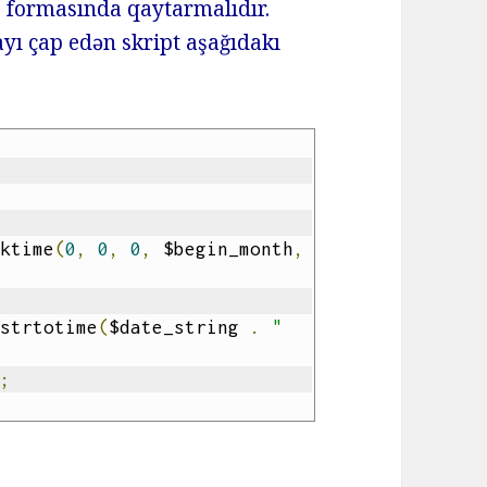
 formasında qaytarmalıdır.
yı çap edən skript aşağıdakı
mktime
(
0
,
0
,
0
,
 $begin_month
,
 strtotime
(
$date_string 
.
" 
'
;