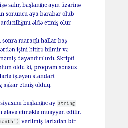
ə salır, başlanğıc ayın üzərinə
ənin sonuncu aya bərabər olub
ardıcıllığını əldə etmiş olur.
ən sonra maraqlı hallar baş
ərdən işini bitirə bilmir və
məmiş dayandırılırdı. Skripti
məlum oldu ki, proqram sonsuz
ərlə işləyən standart
 aşkar etmiş olduq.
siyasına başlanğıc ay
string
ı əlavə etməklə müəyyən edilir.
verilmiş tarixdən bir
month")