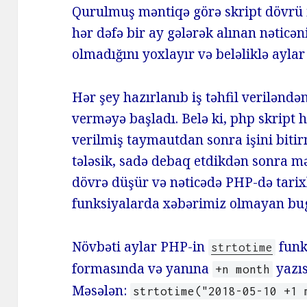
Qurulmuş məntiqə görə skript dövrü iş
hər dəfə bir ay gələrək alınan nətic
olmadığını yoxlayır və beləliklə aylar 
Hər şey hazırlanıb iş təhfil verilənd
verməyə başladı. Belə ki, php skript h
verilmiş taymautdan sonra işini bitir
tələsik, sadə debaq etdikdən sonra 
dövrə düşür və nəticədə PHP-də tarixl
funksiyalarda xəbərimiz olmayan bug
Növbəti aylar PHP-in
funk
strtotime
formasında və yanına
yazıs
+n month
Məsələn:
strtotime("2018-05-10 +1 