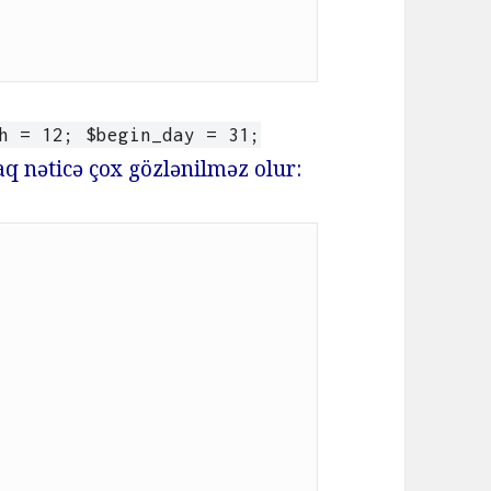
h = 12; $begin_day = 31;
q nəticə çox gözlənilməz olur: