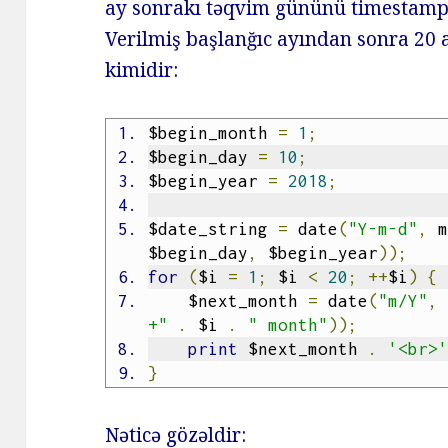
ay sonrakı təqvim gününü timestamp
Verilmiş başlanğıc ayından sonra 20 a
kimidir:
$begin_month 
=
1
;
$begin_day 
=
10
;
$begin_year 
=
2018
;
$date_string 
=
 date
(
"Y-m-d"
,
 
$begin_day
,
 $begin_year
));
for
(
$i 
=
1
;
 $i 
<
20
;
++
$i
)
{
    $next_month 
=
 date
(
"m/Y"
,
+"
.
 $i 
.
" month"
));
print
 $next_month 
.
'<br>
}
Nəticə gözəldir: