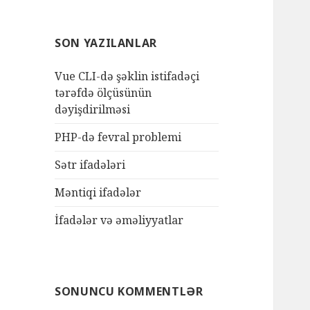
SON YAZILANLAR
Vue CLI-də şəklin istifadəçi
tərəfdə ölçüsünün
dəyişdirilməsi
PHP-də fevral problemi
Sətr ifadələri
Məntiqi ifadələr
İfadələr və əməliyyatlar
SONUNCU KOMMENTLƏR