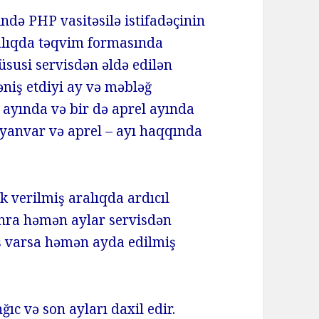
ndə PHP vasitəsilə istifadəçinin
ralıqda təqvim formasında
üsusi servisdən əldə edilən
əniş etdiyi ay və məbləğ
r ayında və bir də aprel ayında
– yanvar və aprel – ayı haqqında
 verilmiş aralıqda ardıcıl
sonra həmən aylar servisdən
ş varsa həmən ayda edilmiş
ğıc və son ayları daxil edir.